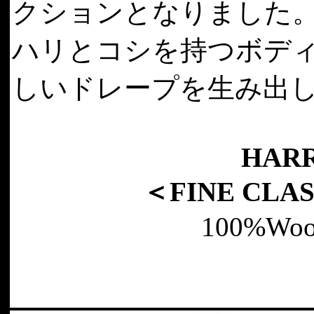
クションとなりました
ハリとコシを持つボデ
しいドレープを生み出
HARR
＜FINE CLA
100%Wool