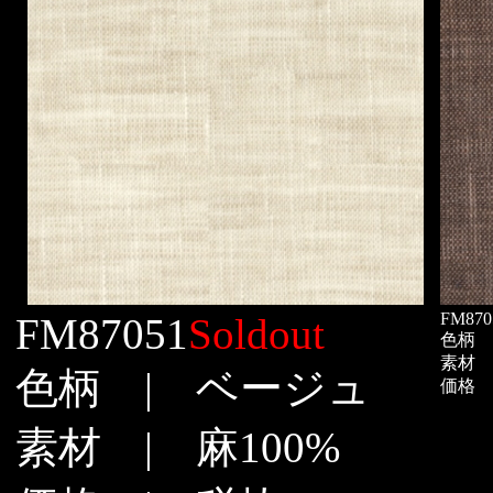
FM870
FM87051
Soldout
色柄 
素材 |
色柄 | ベージュ
価格 |
素材 | 麻100%