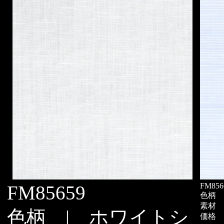
FM856
FM85659
色柄 
素材 
色柄 | ホワイトシ
価格 |