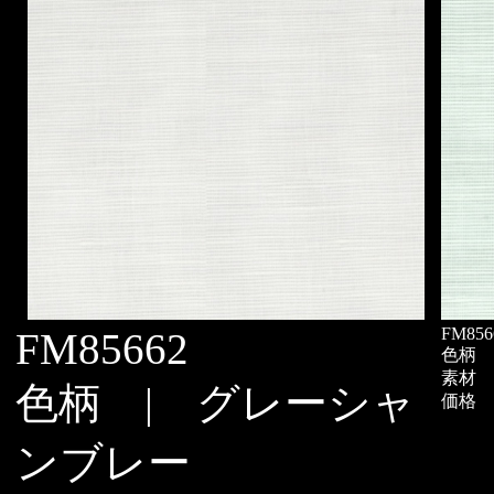
FM856
FM85662
色柄 
素材 
色柄 | グレーシャ
価格 |
ンブレー